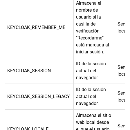
Almacena el
nombre de
usuario si la
casilla de
Servi
KEYCLOAK_REMEMBER_ME
verificación
local
"Recordarme"
está marcada al
iniciar sesión.
ID de la sesión
Servi
KEYCLOAK_SESSION
actual del
local
navegador.
ID de la sesión
Servi
KEYCLOAK_SESSION_LEGACY
actual del
local
navegador.
Almacena el sitio
web local desde
Servi
KEYCLOAK_LOCALE
el que el usuario