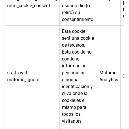
pu
mtm_cookie_consent
usuario dio (o
ret
retiró) su
el 
consentimiento.
Esta cookie
será una cookie
de terceros.
Esta cookie no
contiene
información
starts with:
personal ni
Matomo
30
matomo_ignore
ninguna
Analytics
identificación y
el valor de la
cookie es el
mismo para
todos los
visitantes.