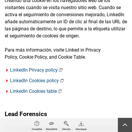
creando una cookie en los navegadores web de los
visitantes cuando se visita nuestro sitio web. Cuando se
activa el seguimiento de conversiones mejorado, LinkedIn
añade automáticamente un ID de clic al final de las URL de
las páginas de destino, lo que permite a la etiqueta utilizar
el seguimiento de cookies de origen.
Para más información, visite Linked in Privacy
Policy, Cookie Policy, and Cookie Table.
LinkedIn Privacy policy
LinkedIn Cookies policy
LinkedIn Cookies table
Lead Forensics
We use Lead Forensics to analyze the use of our website
Consultas
Newsletter
Servicio
Descargas