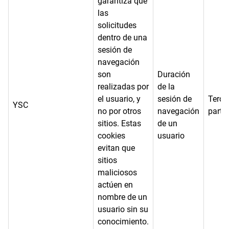
garantiza que
las
solicitudes
dentro de una
sesión de
navegación
son
Duración
realizadas por
de la
el usuario, y
sesión de
Terce
YSC
no por otros
navegación
parte
sitios. Estas
de un
cookies
usuario
evitan que
sitios
maliciosos
actúen en
nombre de un
usuario sin su
conocimiento.