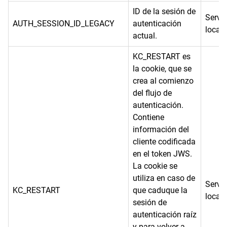
ID de la sesión de
Servi
AUTH_SESSION_ID_LEGACY
autenticación
local
actual.
KC_RESTART es
la cookie, que se
crea al comienzo
del flujo de
autenticación.
Contiene
información del
cliente codificada
en el token JWS.
La cookie se
utiliza en caso de
Servi
KC_RESTART
que caduque la
local
sesión de
autenticación raíz
y para volver a