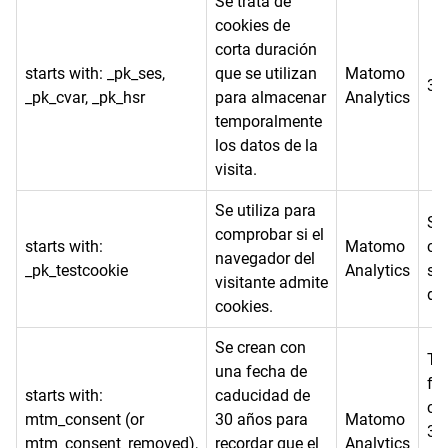
Se trata de
cookies de
corta duración
starts with: _pk_ses,
que se utilizan
Matomo
30
_pk_cvar, _pk_hsr
para almacenar
Analytics
temporalmente
los datos de la
visita.
Se utiliza para
Se 
comprobar si el
starts with:
Matomo
co
navegador del
_pk_testcookie
Analytics
se
visitante admite
di
cookies.
Se crean con
Ti
una fecha de
fe
starts with:
caducidad de
ca
mtm_consent (or
30 años para
Matomo
30
mtm_consent_removed),
recordar que el
Analytics